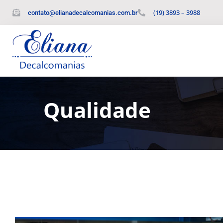
(19) 3893 – 3988
contato@elianadecalcomanias.com.br
Qualidade